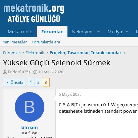
Mekatronik
Forumlar
Neler yeni
Medya
Yeni mesajlar
Forumlarda ara
Forumlar
Elektronik
Projeler, Tasarımlar, Teknik konular
Yüksek Güçlü Selenoid Sürmek
K
B
Endorfin35+
10 Aralık 2020
o
a
Önceki
1
2
3
n
ş
u
l
y
a
5 Mayıs 2025
u
m
B
0.5 A BJT için ısınma 0.1 W geçmemes
b
a
a
t
datasheet'e istinaden standart power
ş
a
l
r
birisim
a
i
t
h
Aktif Üye