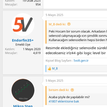
a
i
Katılım
19 Ocak 2025
n
Mesajlar
954
5 Mayıs 2025
M_B dedi ki:
Peki Hocam bir sorum olacak. Arkadasın b
selenoid calışmayacağı ıcın şimdilik ısın
Kullanacağım selenoidlerin hepsi birden h
Endorfin35+
Emekli Üye
Resimde eklediğiniz selenoidle sürekli
Katılım
1 Mayıs 2020
edecekseniz irlz44 gibi logic level bir
Mesajlar
4,619
Kişisel Blog Sayfam :
5volt.gen.tr
M_B
R
e
a
5 Mayıs 2025
c
t
i
birisim dedi ki:
o
n
Acaba şöyle de yapılabilir mi?
s
41807 eklentisine bak
:
Mikro Step