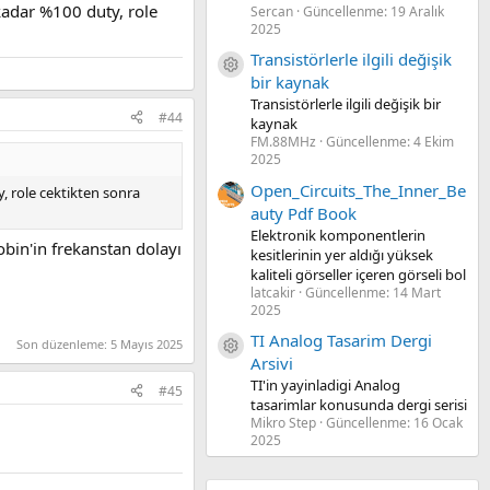
kadar %100 duty, role
Sercan
Güncellenme:
19 Aralık
2025
Transistörlerle ilgili değişik
Kaynak ikon/amblem
bir kaynak
Transistörlerle ilgili değişik bir
#44
kaynak
FM.88MHz
Güncellenme:
4 Ekim
2025
Open_Circuits_The_Inner_Be
, role cektikten sonra
auty Pdf Book
Elektronik komponentlerin
bin'in frekanstan dolayı
kesitlerinin yer aldığı yüksek
kaliteli görseller içeren görseli bol
latcakir
Güncellenme:
14 Mart
2025
TI Analog Tasarim Dergi
Son düzenleme:
5 Mayıs 2025
Kaynak ikon/amblem
Arsivi
TI'in yayinladigi Analog
#45
tasarimlar konusunda dergi serisi
Mikro Step
Güncellenme:
16 Ocak
2025