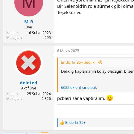
M
i
o
Bir Selenoid'in role sürmek gibi olm
n
Teşekkürler.
s
:
M_B
Üye
Katılım
16 Şubat 2023
Mesajlar
295
6 Mayıs 2025
Endorfin35+ dedi ki:
Delik içi kaplamanın kolay olacağını bils
deleted
6622 eklentisine bak
Aktif Üye
Katılım
25 Şubat 2024
pcbleri sana yaptıralım.
Mesajlar
2,326
Endorfin35+
R
e
a