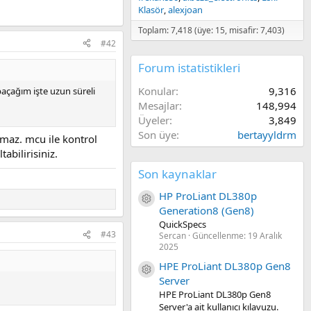
Klasör
alexjoan
Toplam: 7,418 (üye: 15, misafir: 7,403)
#42
Forum istatistikleri
Konular
9,316
açağım işte uzun süreli
Mesajlar
148,994
Üyeler
3,849
Son üye
bertayyldrm
rmaz. mcu ile kontrol
abilirisiniz.
Son kaynaklar
HP ProLiant DL380p
Kaynak ikon/amblem
Generation8 (Gen8)
QuickSpecs
#43
Sercan
Güncellenme:
19 Aralık
2025
HPE ProLiant DL380p Gen8
Kaynak ikon/amblem
Server
HPE ProLiant DL380p Gen8
Server'a ait kullanıcı kılavuzu.