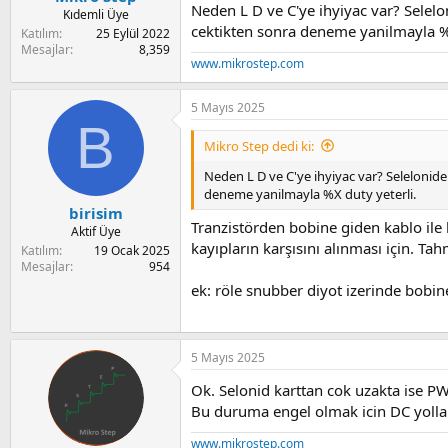
Neden L D ve C'ye ihyiyac var? Selel
Kıdemli Üye
cektikten sonra deneme yanilmayla %X
Katılım
25 Eylül 2022
Mesajlar
8,359
www.mikrostep.com
5 Mayıs 2025
B
Mikro Step dedi ki:
Neden L D ve C'ye ihyiyac var? Selelonide
deneme yanilmayla %X duty yeterli.
birisim
Tranzistörden bobine giden kablo ile
Aktif Üye
kayıpların karşısını alınması için. T
Katılım
19 Ocak 2025
Mesajlar
954
ek: röle snubber diyot izerinde bobin
5 Mayıs 2025
Ok. Selonid karttan cok uzakta ise P
Bu duruma engel olmak icin DC yolla
www.mikrostep.com