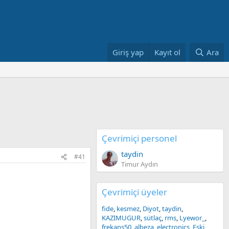
Giriş yap
Kayıt ol
Ara
Çevrimiçi personel
taydin
#41
Timur Aydın
Çevrimiçi üyeler
fide
kesmez
Diyot
taydin
KAZIMUGUR
sütlaç
rms
Lyewor_
frekans50
albeza_electronics
Eski