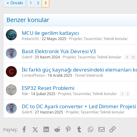
Önceki
1
2
3
c
t
i
Benzer konular
o
n
s
MCU ile gerilim katlayıcı
:
frekans50
22 Mayıs 2025
Projeler, Tasarımlar, Teknik konular
Basit Elektronik Yük Devresi V3
Gokrtl
25 Kasım 2024
Projeler, Tasarımlar, Teknik konular
9
10
İki farklı güç kaynağı devresindeki elemanları 
C
CortexPhoton
18 Aralık 2025
Temel Elektronik
ESP32 Reset Problemi
fide
14 Şubat 2025
Projeler, Tasarımlar, Teknik konular
2
3
DC to DC Ayarlı converter + Led Dimmer Projesi
Gokrtl
27 Haziran 2025
Projeler, Tasarımlar, Teknik konular
Facebook
X (Twitter)
LinkedIn
Reddit
Pinterest
Tumblr
WhatsApp
E-posta
Link
Paylaş: