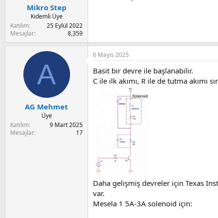
Mikro Step
Kıdemli Üye
Katılım
25 Eylül 2022
Mesajlar
8,359
6 Mayıs 2025
A
Basit bir devre ile başlanabilir.
C ile ilk akımı, R ile de tutma akımı s
AG Mehmet
Üye
Katılım
9 Mart 2025
Mesajlar
17
Daha gelişmiş devreler için Texas Inst
var.
Mesela 1 5A-3A solenoid için: