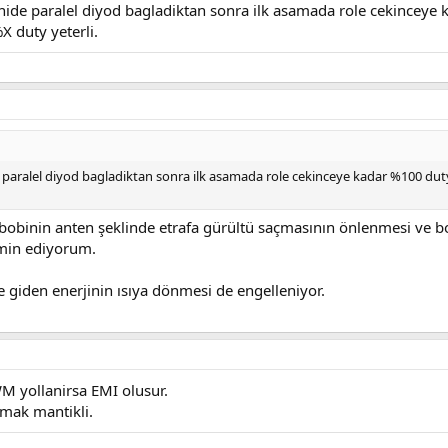
onide paralel diyod bagladiktan sonra ilk asamada role cekinceye 
 duty yeterli.
 paralel diyod bagladiktan sonra ilk asamada role cekinceye kadar %100 duty
 bobinin anten şeklinde etrafa gürültü saçmasının önlenmesi ve bo
ahmin ediyorum.
e giden enerjinin ısıya dönmesi de engelleniyor.
WM yollanirsa EMI olusur.
mak mantikli.