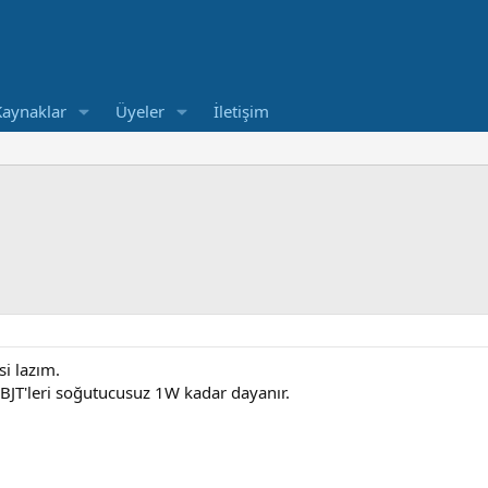
Kaynaklar
Üyeler
İletişim
i lazım.
 BJT'leri soğutucusuz 1W kadar dayanır.