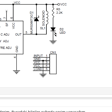
derim. Buradaki bilgiler ışığında secim yapacağım.