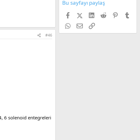
Bu sayfayı paylaş
Facebook
X (Twitter)
LinkedIn
Reddit
Pinterest
Tum
WhatsApp
E-posta
Link
#46
4, 6 solenoid entegreleri