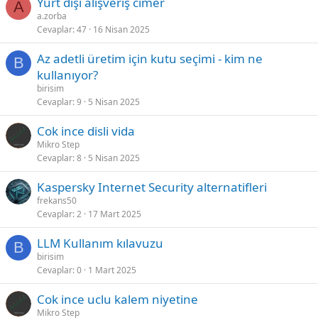
Yurt dışı alişveriş cimer
A
a.zorba
Cevaplar
47
16 Nisan 2025
Az adetli üretim için kutu seçimi - kim ne
B
kullanıyor?
birisim
Cevaplar
9
5 Nisan 2025
Cok ince disli vida
Mikro Step
Cevaplar
8
5 Nisan 2025
Kaspersky Internet Security alternatifleri
frekans50
Cevaplar
2
17 Mart 2025
LLM Kullanım kılavuzu
B
birisim
Cevaplar
0
1 Mart 2025
Cok ince uclu kalem niyetine
Mikro Step