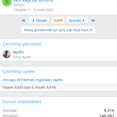
S
Serkan.
Cevaplar
7
10 Aralık 2024
First
Last
Önceki
3 of 8
Sonraki
Mesaj göndermek için giriş yap veya kayıt ol.
Çevrimiçi personel
taydin
Timur Aydın
Çevrimiçi üyeler
ckocagil
DrFreeman
mgozalan
taydin
Toplam: 8,425 (üye: 6, misafir: 8,419)
Forum istatistikleri
Konular
9,316
Mesajlar
148,997