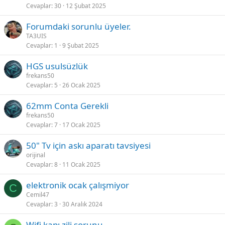
Cevaplar
30
12 Şubat 2025
Forumdaki sorunlu üyeler.
TA3UIS
Cevaplar
1
9 Şubat 2025
HGS usulsüzlük
frekans50
Cevaplar
5
26 Ocak 2025
62mm Conta Gerekli
frekans50
Cevaplar
7
17 Ocak 2025
50" Tv için askı aparatı tavsiyesi
orijinal
Cevaplar
8
11 Ocak 2025
elektronik ocak çalışmiyor
C
Cemil47
Cevaplar
3
30 Aralık 2024
Wifi kapı zili sorunu