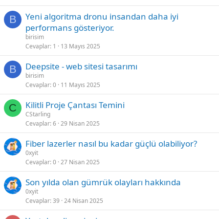
Yeni algoritma dronu insandan daha iyi
B
performans gösteriyor.
birisim
Cevaplar
1
13 Mayıs 2025
Deepsite - web sitesi tasarımı
B
birisim
Cevaplar
0
11 Mayıs 2025
Kilitli Proje Çantası Temini
C
CStarling
Cevaplar
6
29 Nisan 2025
Fiber lazerler nasıl bu kadar güçlü olabiliyor?
0xyit
Cevaplar
0
27 Nisan 2025
Son yılda olan gümrük olayları hakkında
0xyit
Cevaplar
39
24 Nisan 2025