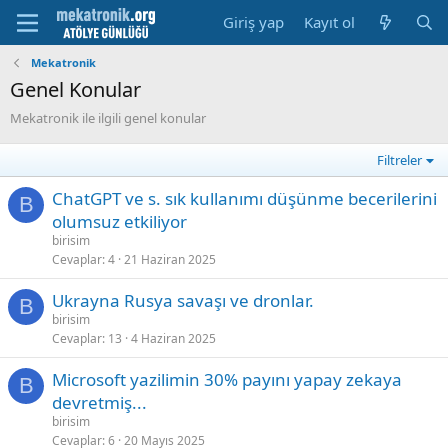
Giriş yap
Kayıt ol
Mekatronik
Genel Konular
Mekatronik ile ilgili genel konular
Filtreler
ChatGPT ve s. sık kullanımı düşünme becerilerini
B
olumsuz etkiliyor
birisim
Cevaplar
4
21 Haziran 2025
Ukrayna Rusya savaşı ve dronlar.
B
birisim
Cevaplar
13
4 Haziran 2025
Microsoft yazilimin 30% payını yapay zekaya
B
devretmiş...
birisim
Cevaplar
6
20 Mayıs 2025