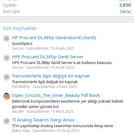
Üyeler
3,850
Son üye
Saraç
Son kaynaklar
HP ProLiant DL380p Generation8 (Gen8)
Kaynak ikon/amblem
QuickSpecs
Sercan
Güncellenme:
19 Aralık 2025
HPE ProLiant DL380p Gen8 Server
Kaynak ikon/amblem
HPE ProLiant DL380p Gen8 Server'a ait kullanıcı kılavuzu.
Sercan
Güncellenme:
19 Aralık 2025
Transistörlerle ilgili değişik bir kaynak
Kaynak ikon/amblem
Transistörlerle ilgili değişik bir kaynak
FM.88MHz
Güncellenme:
4 Ekim 2025
Open_Circuits_The_Inner_Beauty Pdf Book
Elektronik komponentlerin kesitlerinin yer aldığı yüksek kaliteli
görseller içeren görseli bol
latcakir
Güncellenme:
14 Mart 2025
TI Analog Tasarim Dergi Arsivi
Kaynak ikon/amblem
TI'in yayinladigi Analog tasarimlar konusunda dergi serisi
Mikro Step
Güncellenme:
16 Ocak 2025