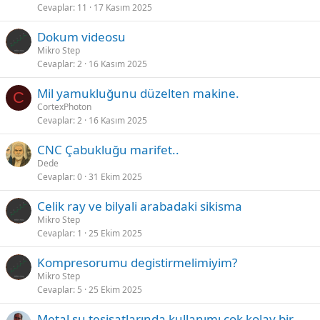
Cevaplar
11
17 Kasım 2025
Dokum videosu
Mikro Step
Cevaplar
2
16 Kasım 2025
Mil yamukluğunu düzelten makine.
C
CortexPhoton
Cevaplar
2
16 Kasım 2025
CNC Çabukluğu marifet..
Dede
Cevaplar
0
31 Ekim 2025
Celik ray ve bilyali arabadaki sikisma
Mikro Step
Cevaplar
1
25 Ekim 2025
Kompresorumu degistirmelimiyim?
Mikro Step
Cevaplar
5
25 Ekim 2025
Metal su tesisatlarında kullanımı çok kolay bir