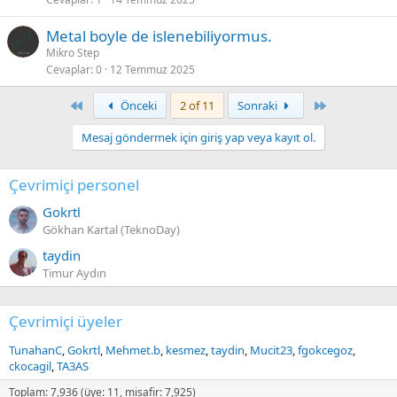
Metal boyle de islenebiliyormus.
Mikro Step
Cevaplar
0
12 Temmuz 2025
First
Last
Önceki
2 of 11
Sonraki
Mesaj göndermek için giriş yap veya kayıt ol.
Çevrimiçi personel
Gokrtl
Gökhan Kartal (TeknoDay)
taydin
Timur Aydın
Çevrimiçi üyeler
TunahanC
Gokrtl
Mehmet.b
kesmez
taydin
Mucit23
fgokcegoz
ckocagil
TA3AS
Toplam: 7,936 (üye: 11, misafir: 7,925)