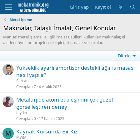
Giriş yap
Kayıt ol
Metal İşleme
Makinalar, Talaşlı İmalat, Genel Konular
Manuel metal işleme ile ilgili imalat usulleri, kullanılan makinalar, el
aletleri, üyelerin projeleri ile ilgili tartışmalar ve sorular.
Filtreler
Yükseklik ayarlı amortisör destekli ağır iş masası
nasıl yapılır?
Sercan
Cevaplar
7
4 Aralık 2025
Metalürjide atom etkileşimini çok güzel
görselleştiren deney
taydin
Cevaplar
0
17 Kasım 2025
Kaynak Kursunda Bir Kız
M
MWM