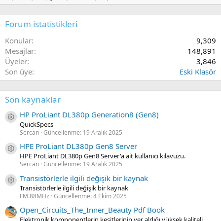
Forum istatistikleri
Konular
9,309
Mesajlar
148,891
Üyeler
3,846
Son üye
Eski Klasör
Son kaynaklar
HP ProLiant DL380p Generation8 (Gen8)
Kaynak ikon/amblem
QuickSpecs
Sercan
Güncellenme:
19 Aralık 2025
HPE ProLiant DL380p Gen8 Server
Kaynak ikon/amblem
HPE ProLiant DL380p Gen8 Server'a ait kullanıcı kılavuzu.
Sercan
Güncellenme:
19 Aralık 2025
Transistörlerle ilgili değişik bir kaynak
Kaynak ikon/amblem
Transistörlerle ilgili değişik bir kaynak
FM.88MHz
Güncellenme:
4 Ekim 2025
Open_Circuits_The_Inner_Beauty Pdf Book
Elektronik komponentlerin kesitlerinin yer aldığı yüksek kaliteli