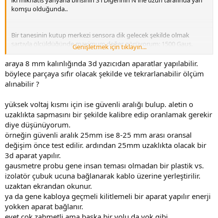
iki mıknatıs yanyana birisinin S i Diğerinin N ine uzun tarafında yan
komşu olduğunda..
Bir tanesinin kutup merkezi sensora dik gelecek şekilde olmak
şartıyla ölçüldüğünde maximum değer görüyorum: 1500 Gaus.
Genişletmek için tıklayın...
Ancak yan yana değilde tek başına olursa 1800 gaus gibi bir değer
görüyorum.
araya 8 mm kalınlığında 3d yazıcıdan aparatlar yapılabilir.
böylece parçaya sıfır olacak şekilde ve tekrarlanabilir ölçüm
alınabilir ?
Ancak sensorun kullanımı bana oldukça ters geldi.
Manyetik alan cizgilerinin yaklaşık 8mm uzaklıktan dikine hall
yüksek voltaj kısmı için ise güvenli aralığı bulup. aletin o
sensoru kesmesi gerekiyormuş.
uzaklıkta sapmasını bir şekilde kalibre edip oranlamak gerekir
Absürd bir sensor değilmi sizcede.
Kullanımı ne kadar zorlaştırıyor anlatamam.
diye düşünüyorum.
örneğin güvenli aralık 25mm ise 8-25 mm arası oransal
değişim önce test edilir. ardından 25mm uzaklıkta olacak bir
3d aparat yapılır.
gausmetre probu gene insan teması olmadan bir plastik vs.
izolatör çubuk ucuna bağlanarak kablo üzerine yerleştirilir.
uzaktan ekrandan okunur.
ya da gene kabloya geçmeli kilitlemeli bir aparat yapılır enerji
yokken aparat bağlanır.
evet çok zahmetli ama başka bir yolu da yok gibi.