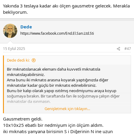
Yakında 3 teslaya kadar akı ölçen gausmetre gelecek. Merakla
bekliyorum.
Dede
https://www.facebook.com/End.El.San.Ltd.Sti
15 Eylül 2025
#47
Dede dedi ki:
Bir mıknatıslanacak elemanı daha kuvvetli mıknatısla
mıknatıslayabilirsiniz.
Ama bunu iki mıknatıs arasına koyarak yaptığınızda diğer
mıknatıslar kadar güçlü bir mıknatıs edinebilirsiniz.
Bunu bir kalıp olarak yapıp ısıtılmış neodmiyumu araya koyup
soğumaya bırakın. Bir taraftanda fan ile soğutmaya çalışın diğer
mıknatıslar da ısınmasın.
Genişletmek için tıklayın...
Yakında 3 teslaya kadar akı ölçen gausmetre gelecek. Merakla
bekliyorum.
Gausmetrem geldi.
10x10x25 ebatlı bir nedmiyum için ölçüm aldım.
iki mıknatıs yanyana birisinin S i Diğerinin N ine uzun