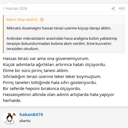
1 Haziran 2024
#42
Mikro Step dedi ki:
Miknatis duzenegini hassas terazi uzerine koyup darayi aldim.
Ardindan miknatislarin arasindaki hava araligina bobin yaklastirip
teraziye dokundurmadan bobine akim verdim. Itme kuvvetini
teraziden okudum.
Hassas terazi var ama ona güvenemiyorum.
Küçük adımlarla ağırlıkları artırınca hatalı ölçüyordu.
Elime bir sürü pirinç tanesi aldım.
Sıfırladığım terazi üzerine teker teker koymuştum.
Pirinç taneleri bittiğinde hala sıfırı gösteriyordu.
Bir seferde hepsini bırakınca ölçüyordu.
Hassasiyetinin altında olan adımlı artışlarda hata yapıyor
herhalde.
hakan8470
abantu