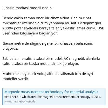
Absürd bir sensor değilmi sizcede.
Kullanımı ne kadar zorlaştırıyor anlatamam.
Cihazin markasi modeli nedir?
43885 eklentisine bak
Bende yakin zaman once bir cihaz aldim. Benim cihaz
miknatislar uzerinde olcum yapmaya musait. Dediginiz gibi
2000v potansiyeldeki baraya falan yaklastirilamaz cunku USB
uzerinden bilgisayara baglaniyor.
Gause metre dendiginde genel bir cihazdan bahsetmis
oluyoruz.
Sabit alan ile calisilacaksa bir model, AC magnetik alanlarla
calisilacaksa bir baska model almak gerekiyor.
Muhtemelen yuksek voltaj altinda calismak icin de ayri
modeller vardir.
Magnetic measurement technology for material analysis
Read here in which area the magnetic measurement technology is used.
www.magnet-physik.de