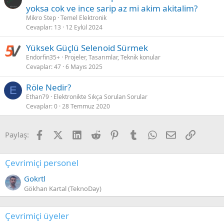
yoksa cok ve ince sarip az mi akim akitalim?
Mikro Step
Temel Elektronik
Cevaplar
13
12 Eylül 2024
Yüksek Güçlü Selenoid Sürmek
Endorfin35+
Projeler, Tasarımlar, Teknik konular
Cevaplar
47
6 Mayıs 2025
Röle Nedir?
E
Ethan79
Elektronikte Sıkça Sorulan Sorular
Cevaplar
0
28 Temmuz 2020
Facebook
X (Twitter)
LinkedIn
Reddit
Pinterest
Tumblr
WhatsApp
E-posta
Link
Paylaş:
Çevrimiçi personel
Gokrtl
Gökhan Kartal (TeknoDay)
Çevrimiçi üyeler