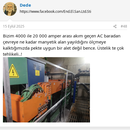
a
Dede
c
t
https://www.facebook.com/End.El.San.Ltd.Sti
i
o
n
15 Eylül 2025
#48
s
:
Bizim 4000 ile 20 000 amper arası akım geçen AC baradan
çevreye ne kadar manyetik alan yayıldığını ölçmeye
kalktığımızda pekte uygun bir alet değil bence. Üstelik te çok
tehlikeli..!