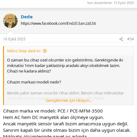
Son düzenleme:
15 Eylül 2025
Dede
https://www.facebook.com/End.El.San.Ltd.Sti
16 Eylül 2025
#54
Mikro Step dedi ki:
O zaman bu cihaz ozel olcumler icin gelistirilmis. Gerektiginde iki
miknatisi 1mm kadar yaklastirip aradaki akiyi olcebilmek lazim.
Cihazi ne kadara aldiniz?
Cihazin markasi modeli nedir?
Bende yakin zaman once bir cihaz aldim. Benim cihaz miknatislar
uzerinde olcum yapmaya musait. Dediginiz gibi 2000v
Genişletmek için tıklayın...
potansiyeldeki baraya falan yaklastirilamaz cunku USB uzerinden
bilgisayara baglaniyor.
Cihazın marka ve modeli: PCE / PCE-MFM-3500
Hem AC hem DC manyetik alan ölçmeye uygun.
Gause metre dendiginde genel bir cihazdan bahsetmis oluyoruz.
Ancak manyetik sensör tarafı bizim amacımıza uygun değil.
Sanırım kapalı bir ünite olması bizim için daha uygun olacak.
Sabit alan ile calisilacaksa bir model, AC magnetik alanlarla
Mıklnatıs ölçümlerinde gayet iyi aslında.