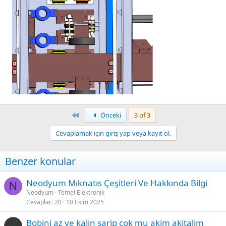
First
Önceki
3 of 3
Cevaplamak için giriş yap veya kayıt ol.
Benzer konular
Neodyum Mıknatıs Çeşitleri Ve Hakkında Bilgi
N
Neodyum
Temel Elektronik
Cevaplar
20
10 Ekim 2025
Bobini az ve kalin sarip cok mu akim akitalim