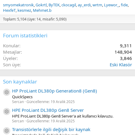
smyomekatronik
Gokrtl
ByTEK
ckocagil
ay_erdi
wrtm
Lyewor_
fide
HexfeT
kesmez
Mehmet.b
Toplam: 5,104 (üye: 14, misafir: 5,090)
Forum istatistikleri
Konular
9,311
Mesajlar
148,904
Üyeler
3,846
Son üye
Eski Klasör
Son kaynaklar
HP ProLiant DL380p Generation8 (Gen8)
Kaynak ikon/amblem
QuickSpecs
Sercan
Güncellenme:
19 Aralık 2025
HPE ProLiant DL380p Gen8 Server
Kaynak ikon/amblem
HPE ProLiant DL380p Gen8 Server'a ait kullanıcı kılavuzu.
Sercan
Güncellenme:
19 Aralık 2025
Transistörlerle ilgili değişik bir kaynak
Kaynak ikon/amblem