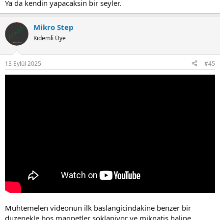
Ya da kendin yapacaksin bir seyler.
Mikro Step
Kıdemli Üye
13 Eylül 2025
#45
Muhtemelen videonun ilk baslangicindakine benzer bir
duzenekle bos magnetler soklaniyor ve miknatis haline