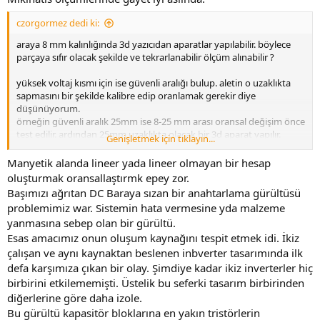
calisilacaksa bir baska model almak gerekiyor.
czorgormez dedi ki:
Muhtemelen yuksek voltaj altinda calismak icin de ayri modeller
vardir.
araya 8 mm kalınlığında 3d yazıcıdan aparatlar yapılabilir. böylece
parçaya sıfır olacak şekilde ve tekrarlanabilir ölçüm alınabilir ?
Magnetic measurement technology for material analysis
yüksek voltaj kısmı için ise güvenli aralığı bulup. aletin o uzaklıkta
Read here in which area the magnetic measurement technology is
sapmasını bir şekilde kalibre edip oranlamak gerekir diye
used.
düşünüyorum.
www.magnet-physik.de
örneğin güvenli aralık 25mm ise 8-25 mm arası oransal değişim önce
test edilir. ardından 25mm uzaklıkta olacak bir 3d aparat yapılır.
Genişletmek için tıklayın...
gausmetre probu gene insan teması olmadan bir plastik vs. izolatör
çubuk ucuna bağlanarak kablo üzerine yerleştirilir. uzaktan
Manyetik alanda lineer yada lineer olmayan bir hesap
ekrandan okunur.
oluşturmak oransallaştırmk epey zor.
ya da gene kabloya geçmeli kilitlemeli bir aparat yapılır enerji
Başımızı ağrıtan DC Baraya sızan bir anahtarlama gürültüsü
yokken aparat bağlanır.
problemimiz war. Sistemin hata vermesine yda malzeme
evet çok zahmetli ama başka bir yolu da yok gibi.
yanmasına sebep olan bir gürültü.
Esas amacımız onun oluşum kaynağını tespit etmek idi. İkiz
çalışan ve aynı kaynaktan beslenen inbverter tasarımında ilk
defa karşımıza çıkan bir olay. Şimdiye kadar ikiz inverterler hiç
birbirini etkilememişti. Üstelik bu seferki tasarım birbirinden
diğerlerine göre daha izole.
Bu gürültü kapasitör bloklarına en yakın tristörlerin