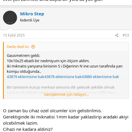
Mikro Step
Kıdemli Üye
15 Eylül 2025
#53
Dede dedi ki:
Gausmetrem geldi.
10x10x25 ebatlı bir nedmiyum için ölçüm aldım.
iki mıknatıs yanyana birisinin S i Diğerinin N ine uzun tarafında yan
komşu olduğunda..
43879 eklentisine bak
43878 eklentisine bak
43880 eklentisine bak
Bir tanesinin kutup merkezi sensora dik gelecek şekilde olmak
şartıyla ölçüldüğünde maximum değer görüyorum: 1500 Gaus.
Genişletmek için tıklayın...
Ancak yan yana değilde tek başına olursa 1800 gaus gibi bir değer
görüyorum.
43881 eklentisine bak
43882 eklentisine bak
O zaman bu cihaz ozel olcumler icin gelistirilmis.
Gerektiginde iki miknatisi 1mm kadar yaklastirip aradaki akiyi
Ancak sensorun kullanımı bana oldukça ters geldi.
olcebilmek lazim.
Manyetik alan cizgilerinin yaklaşık 8mm uzaklıktan dikine hall
Cihazi ne kadara aldiniz?
sensoru kesmesi gerekiyormuş.