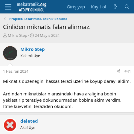
Giriş yap
Kayıt ol
Projeler, Tasarımlar, Teknik konular
Cinliden miknatis falan alinmaz.
K
B
Mikro Step
24 Mayıs 2024
o
a
n
ş
Mikro Step
u
l
Kıdemli Üye
y
a
u
m
b
a
1 Haziran 2024
#41
a
t
ş
a
Miknatis duzenegini hassas terazi uzerine koyup darayi aldim.
l
r
a
i
Ardindan miknatislarin arasindaki hava araligina bobin
t
h
yaklastirip teraziye dokundurmadan bobine akim verdim.
a
i
n
Itme kuvvetini teraziden okudum.
deleted
Aktif Üye