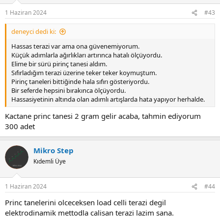
1 Haziran 2024
#43
deneyci dedi ki:
Hassas terazi var ama ona güvenemiyorum.
Küçük adımlarla ağırlıkları artırınca hatalı ölçüyordu.
Elime bir sürü pirinç tanesi aldım.
Sıfırladığım terazi üzerine teker teker koymuştum.
Pirinç taneleri bittiğinde hala sıfırı gösteriyordu.
Bir seferde hepsini bırakınca ölçüyordu.
Hassasiyetinin altında olan adımlı artışlarda hata yapıyor herhalde.
Kactane princ tanesi 2 gram gelir acaba, tahmin ediyorum
300 adet
Mikro Step
Kıdemli Üye
1 Haziran 2024
#44
Princ tanelerini olceceksen load celli terazi degil
elektrodinamik mettodla calisan terazi lazim sana.