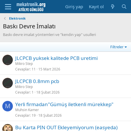
Giriş yap
Kayıt ol
Elektronik
Baskı Devre İmalatı
Baskı devre imalat yöntemleri ve "kendin yap" usulleri
Filtreler
JLCPCB yuksek kalitede PCB uretimi
Mikro Step
Cevaplar
11
15 Mart 2026
JLCPCB 0.8mm pcb
Mikro Step
Cevaplar
1
18 Şubat 2026
Yerli firmadan"Gümüş iletkenli mürekkep"
M
Muhsin Kamer
Cevaplar
19
18 Şubat 2026
Bu Karta PIN OUT Ekleyemiyorum (easyeda)