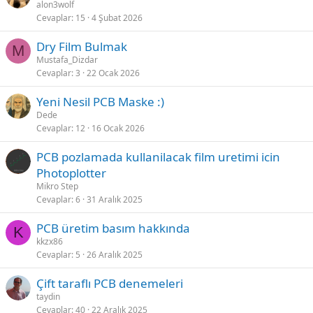
alon3wolf
Cevaplar
15
4 Şubat 2026
Dry Film Bulmak
M
Mustafa_Dizdar
Cevaplar
3
22 Ocak 2026
Yeni Nesil PCB Maske :)
Dede
Cevaplar
12
16 Ocak 2026
PCB pozlamada kullanilacak film uretimi icin
Photoplotter
Mikro Step
Cevaplar
6
31 Aralık 2025
PCB üretim basım hakkında
K
kkzx86
Cevaplar
5
26 Aralık 2025
Çift taraflı PCB denemeleri
taydin
Cevaplar
40
22 Aralık 2025