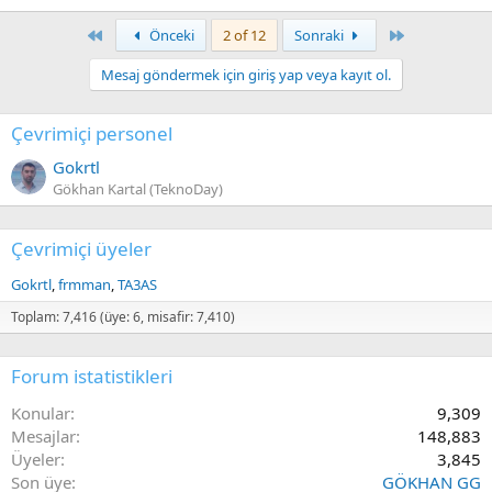
First
Last
Önceki
2 of 12
Sonraki
Mesaj göndermek için giriş yap veya kayıt ol.
Çevrimiçi personel
Gokrtl
Gökhan Kartal (TeknoDay)
Çevrimiçi üyeler
Gokrtl
frmman
TA3AS
Toplam: 7,416 (üye: 6, misafir: 7,410)
Forum istatistikleri
Konular
9,309
Mesajlar
148,883
Üyeler
3,845
Son üye
GÖKHAN GG