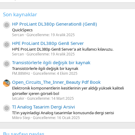
Son kaynaklar
HP ProLiant DL380p Generation8 (Gen8)
Kaynak ikon/amblem
QuickSpecs
Sercan
Güncellenme:
19 Aralık 2025
HPE ProLiant DL380p Gen8 Server
Kaynak ikon/amblem
HPE ProLiant DL380p Gen8 Server'a ait kullanıcı kılavuzu.
Sercan
Güncellenme:
19 Aralık 2025
Transistörlerle ilgili değişik bir kaynak
Kaynak ikon/amblem
Transistörlerle ilgili değişik bir kaynak
FM.88MHz
Güncellenme:
4 Ekim 2025
Open_Circuits_The_Inner_Beauty Pdf Book
Elektronik komponentlerin kesitlerinin yer aldığı yüksek kaliteli
görseller içeren görseli bol
latcakir
Güncellenme:
14 Mart 2025
TI Analog Tasarim Dergi Arsivi
Kaynak ikon/amblem
TI'in yayinladigi Analog tasarimlar konusunda dergi serisi
Mikro Step
Güncellenme:
16 Ocak 2025
Bu sayfayı paylaş